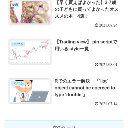
【早く買えばよかった】2-7歳
健康
の子どもに買ってよかったオス
スメの本 4選！
2021.08.24
【Trading view】 pin scriptで
パソコン
用いる style一覧
2021.08.01
Rでのエラー解決 「’list’
パソコン
object cannot be coerced to
type ‘double’」
2021.07.14
次のページ